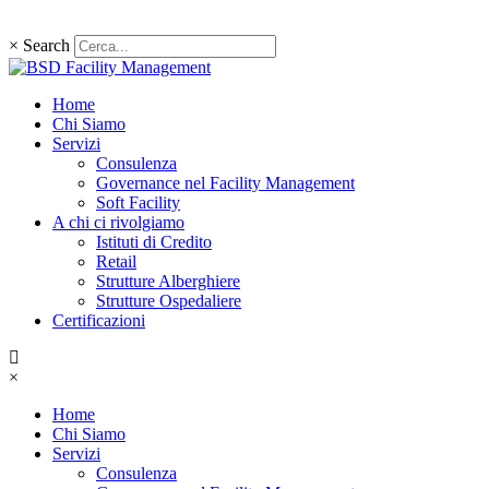
×
Search
Home
Chi Siamo
Servizi
Consulenza
Governance nel Facility Management
Soft Facility
A chi ci rivolgiamo
Istituti di Credito
Retail
Strutture Alberghiere
Strutture Ospedaliere
Certificazioni
×
Home
Chi Siamo
Servizi
Consulenza