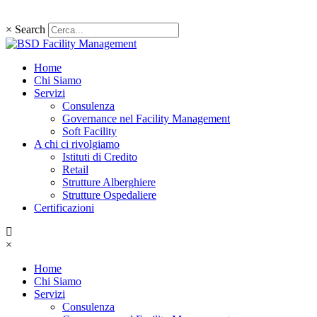
×
Search
Home
Chi Siamo
Servizi
Consulenza
Governance nel Facility Management
Soft Facility
A chi ci rivolgiamo
Istituti di Credito
Retail
Strutture Alberghiere
Strutture Ospedaliere
Certificazioni
×
Home
Chi Siamo
Servizi
Consulenza